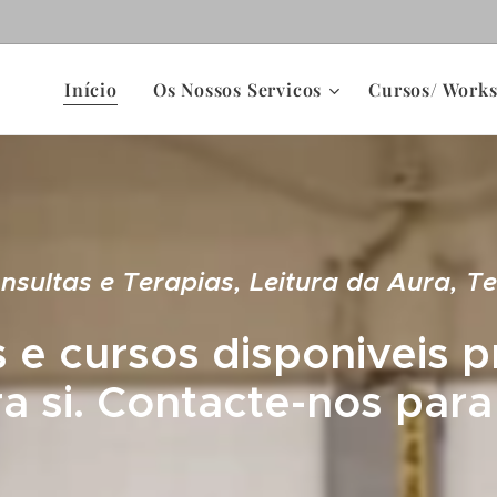
Início
Os Nossos Servicos
Cursos/ Work
nsultas e Terapias, Leitura da Aura, Ter
 e cursos disponiveis 
ra si. Contacte-nos para