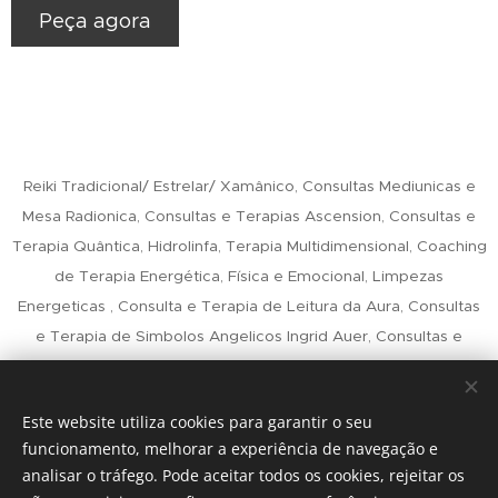
Peça agora
Reiki Tradicional/ Estrelar/ Xamânico, Consultas Mediunicas e
Mesa Radionica, Consultas e Terapias Ascension, Consultas e
Terapia Quântica, Hidrolinfa, Terapia Multidimensional, Coaching
de Terapia Energética, Física e Emocional, Limpezas
Energeticas , Consulta e Terapia de Leitura da Aura, Consultas
e Terapia de Simbolos Angelicos Ingrid Auer, Consultas e
Terapia Interdimensional Consciente do Corpo e Espirito,
Comunicação com Guias e Entes Queridos, Apometria, Terapia
Este website utiliza cookies para garantir o seu
Energética Acturiana e Pleiadiana, Pêndulo Hebreu
funcionamento, melhorar a experiência de navegação e
analisar o tráfego. Pode aceitar todos os cookies, rejeitar os