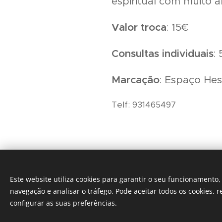
espiritual com muito a
Valor troca
: 15€
Consultas individuais
:
Marcação
: Espaço Hes
Telf: 931465497
Este website utiliza cookies para garantir o seu funcionamento
navegação e analisar o tráfego. Pode aceitar todos os cookies, r
configurar as suas preferências.
Desenvolvido por 