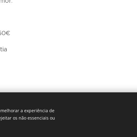
mor.
 50€
tia
, melhorar a experiência de
ejeitar os não essenciais ou
© 2019 Espaço-Hestia
Espaço Hestia |
Política de Privacidade
|
Política de Cookies
|
Avi