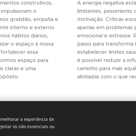
amentos construtivos,
A energia negativa est
 impulsionam o
limitantes, pessimism
mos gratidão, empatia e
motivação. Críticas ex
nte interno e externo
apenas em problemas p
nos hábitos diários,
emocional e estresse. R
izar o espaço à nossa
passo para transformá-l
 fortalecer essa
estabelecer limites sa
 abrimos espaço para
é possível reduzir a inf
is claras e uma
caminho para mais equil
opósito.
alinhadas com o que re
, melhorar a experiência de
ejeitar os não essenciais ou
© 2019 Espaço-Hestia