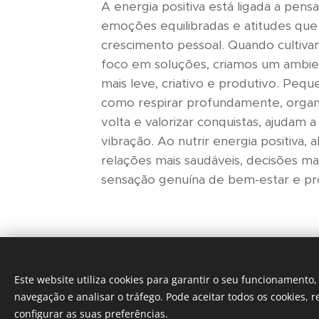
A energia positiva está ligada a pens
emoções equilibradas e atitudes que
crescimento pessoal. Quando cultiva
foco em soluções, criamos um ambie
mais leve, criativo e produtivo. Peque
como respirar profundamente, organ
volta e valorizar conquistas, ajudam a
vibração. Ao nutrir energia positiva,
relações mais saudáveis, decisões ma
sensação genuína de bem-estar e pr
Este website utiliza cookies para garantir o seu funcionamento
navegação e analisar o tráfego. Pode aceitar todos os cookies, r
configurar as suas preferências.