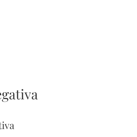
egativa
tiva